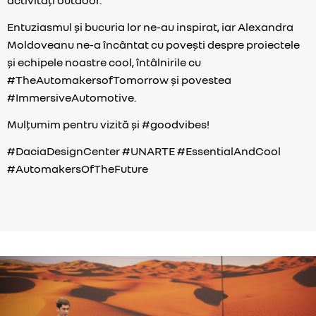
activități outdoor.
Entuziasmul și bucuria lor ne-au inspirat, iar Alexandra
Moldoveanu ne-a încântat cu povești despre proiectele
și echipele noastre cool, întâlnirile cu
#TheAutomakersofTomorrow și povestea
#ImmersiveAutomotive.
Mulțumim pentru vizită și #goodvibes!
#DaciaDesignCenter #UNARTE #EssentialAndCool
#AutomakersOfTheFuture