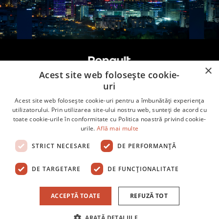
×
Acest site web folosește cookie-
uri
Acest site web folosește cookie-uri pentru a îmbunătăți experiența
Renault.ro
utilizatorului. Prin utilizarea site-ului nostru web, sunteți de acord cu
toate cookie-urile în conformitate cu Politica noastră privind cookie-
Dacia.ro
urile.
Află mai multe
kilometrulbine.ro
STRICT NECESARE
DE PERFORMANȚĂ
DE TARGETARE
DE FUNCŢIONALITATE
ACCEPTĂ TOATE
REFUZĂ TOT
Termeni și condiții
Cookies
ARATĂ DETALIILE