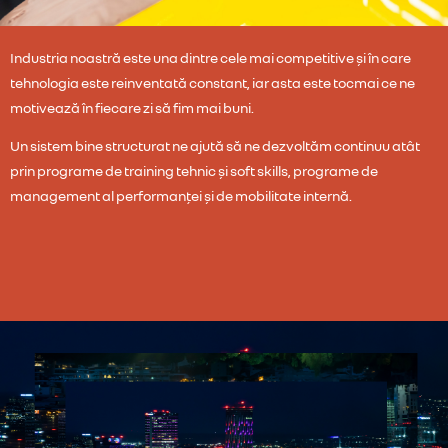
Industria noastră este una dintre cele mai competitive și în care
tehnologia este reinventată constant, iar asta este tocmai ce ne
motivează în fiecare zi să fim mai buni.
Un sistem bine structurat ne ajută să ne dezvoltăm continuu atât
prin programe de training tehnic și soft skills, programe de
management al performanței și de mobilitate internă.