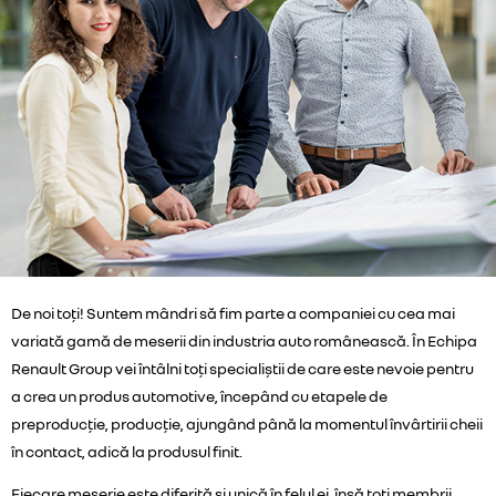
De noi toți! Suntem mândri să fim parte a companiei cu cea mai
variată gamă de meserii din industria auto românească. În Echipa
Renault Group vei întâlni toți specialiștii de care este nevoie pentru
a crea un produs automotive, începând cu etapele de
preproducție, producție, ajungând până la momentul învârtirii cheii
în contact, adică la produsul finit.
Fiecare meserie este diferită și unică în felul ei, însă toți membrii