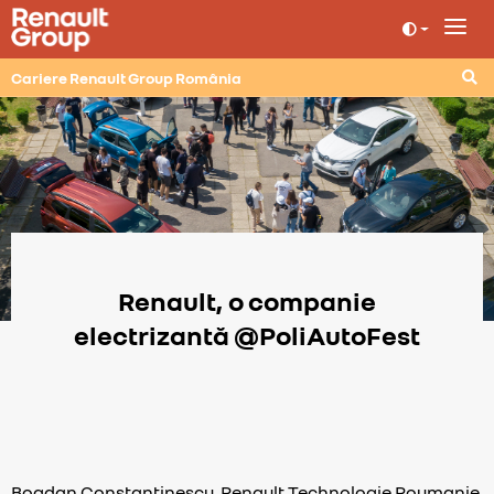
Cariere Renault Group România
Renault, o companie
electrizantă @PoliAutoFest
Bogdan Constantinescu, Renault Technologie Roumanie,