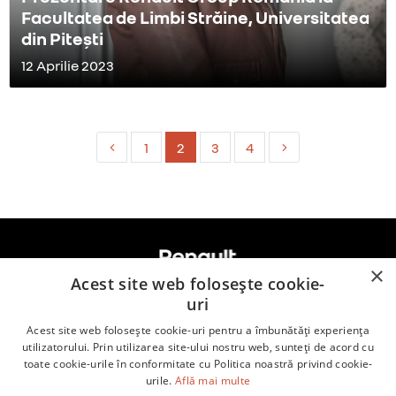
Facultatea de Limbi Străine, Universitatea
din Pitești
12 Aprilie 2023
1
2
3
4
×
Acest site web folosește cookie-
uri
Acest site web folosește cookie-uri pentru a îmbunătăți experiența
Renault.ro
utilizatorului. Prin utilizarea site-ului nostru web, sunteți de acord cu
toate cookie-urile în conformitate cu Politica noastră privind cookie-
Dacia.ro
urile.
Află mai multe
kilometrulbine.ro