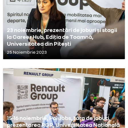
23 noiembrie, prezentări de joburi și stagii
la Career Hub, Ediția de Toamnă,
Universitatea din Pitești
25 Noiembrie 2023
15-16 noiembrie, PoliJobs, târg de joburi,
prezentarea RGR, Universitatea Națională